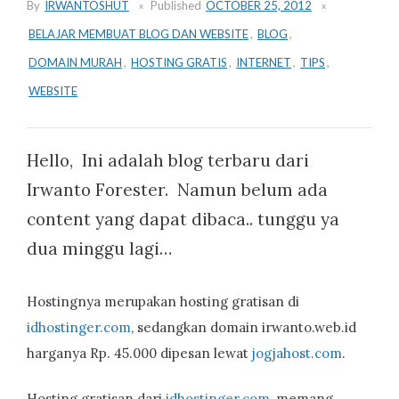
By
IRWANTOSHUT
Published
OCTOBER 25, 2012
BELAJAR MEMBUAT BLOG DAN WEBSITE
,
BLOG
,
DOMAIN MURAH
,
HOSTING GRATIS
,
INTERNET
,
TIPS
,
WEBSITE
Hello, Ini adalah blog terbaru dari
Irwanto Forester. Namun belum ada
content yang dapat dibaca.. tunggu ya
dua minggu lagi…
Hostingnya merupakan hosting gratisan di
idhostinger.com
, sedangkan domain irwanto.web.id
harganya Rp. 45.000 dipesan lewat
jogjahost.com
.
Hosting gratisan dari
idhostinger.com
, memang