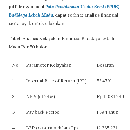
pdf
dengan judul
Pola Pembiayaan Usaha Kecil (PPUK)
Budidaya Lebah Madu
, dapat terlihat analisis finansial
serta layak untuk dilakukan.
Tabel. Analisis Kelayakan Finansial Budidaya Lebah
Madu Per 50 koloni
No
Parameter Kelayakan
Besaran
1
Internal Rate of Return (IRR)
52,47%
2
NP V (df 24%)
Rp.11.084.240
3
Pay back Period
1,59 Tahun
4
BEP (rata-rata dalam Rp)
12.365.231