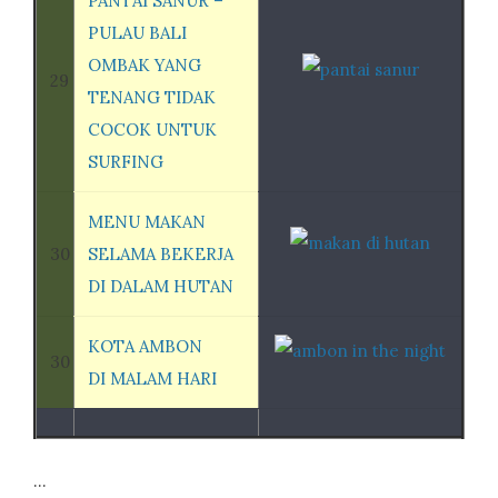
PANTAI SANUR –
PULAU BALI
OMBAK YANG
29
TENANG TIDAK
COCOK UNTUK
SURFING
MENU MAKAN
30
SELAMA BEKERJA
DI DALAM HUTAN
KOTA AMBON
30
DI MALAM HARI
…