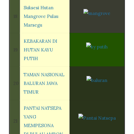
Suksesi Hutan
18
Mangrove Pulau
Marsegu
KEBAKARAN DI
19
HUTAN KAYU
PUTIH
TAMAN NASIONAL
20
BALURAN JAWA
TIMUR
PANTAI NATSEPA
YANG
21
MEMPESONA