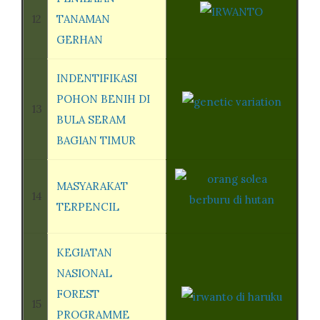
12
TANAMAN
GERHAN
INDENTIFIKASI
POHON BENIH DI
13
BULA SERAM
BAGIAN TIMUR
MASYARAKAT
14
TERPENCIL
KEGIATAN
NASIONAL
FOREST
15
PROGRAMME