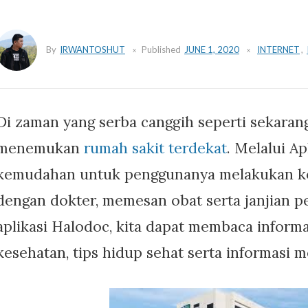
By
IRWANTOSHUT
Published
JUNE 1, 2020
INTERNET
,
Di zaman yang serba canggih seperti sekar
menemukan
rumah sakit terdekat
. Melalui A
kemudahan untuk penggunanya melakukan kon
dengan dokter, memesan obat serta janjian p
aplikasi Halodoc, kita dapat membaca inform
kesehatan, tips hidup sehat serta informasi m