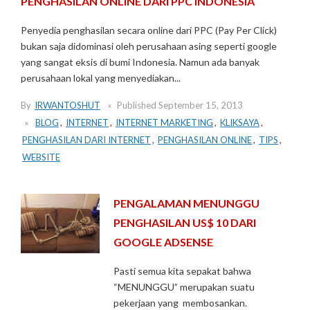
PENGHASILAN ONLINE DARI PPC INDONESIA
Penyedia penghasilan secara online dari PPC (Pay Per Click)
bukan saja didominasi oleh perusahaan asing seperti google
yang sangat eksis di bumi Indonesia. Namun ada banyak
perusahaan lokal yang menyediakan...
By
IRWANTOSHUT
Published
September 15, 2013
BLOG
,
INTERNET
,
INTERNET MARKETING
,
KLIKSAYA
,
PENGHASILAN DARI INTERNET
,
PENGHASILAN ONLINE
,
TIPS
,
WEBSITE
PENGALAMAN MENUNGGU
PENGHASILAN US$ 10 DARI
GOOGLE ADSENSE
Pasti semua kita sepakat bahwa
“MENUNGGU” merupakan suatu
pekerjaan yang membosankan.