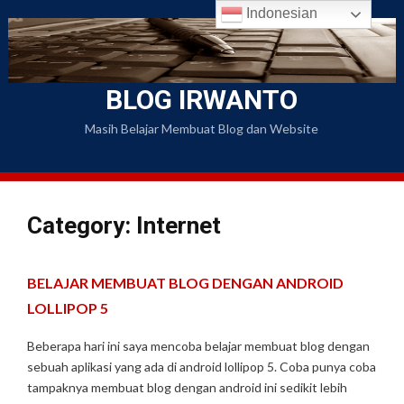
Skip
Indonesian
to
content
BLOG IRWANTO
Masih Belajar Membuat Blog dan Website
Category: Internet
BELAJAR MEMBUAT BLOG DENGAN ANDROID
LOLLIPOP 5
Beberapa hari ini saya mencoba belajar membuat blog dengan
sebuah aplikasi yang ada di android lollipop 5. Coba punya coba
tampaknya membuat blog dengan android ini sedikit lebih