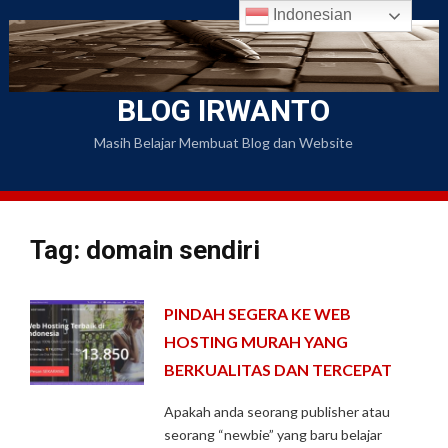
Skip
Indonesian
to
content
BLOG IRWANTO
Masih Belajar Membuat Blog dan Website
Tag: domain sendiri
PINDAH SEGERA KE WEB
HOSTING MURAH YANG
BERKUALITAS DAN TERCEPAT
Apakah anda seorang publisher atau
seorang “newbie” yang baru belajar