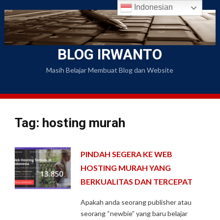
Skip
Indonesian
to
content
BLOG IRWANTO
Masih Belajar Membuat Blog dan Website
Tag: hosting murah
PINDAH SEGERA KE WEB
HOSTING MURAH YANG
BERKUALITAS DAN TERCEPAT
Apakah anda seorang publisher atau
seorang “newbie” yang baru belajar