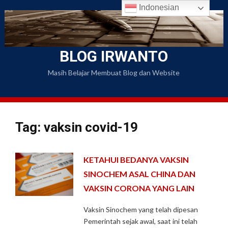
Skip
Indonesian
to
content
BLOG IRWANTO
Masih Belajar Membuat Blog dan Website
Tag: vaksin covid-19
KETAHUI BEDANYA VAKSIN
SINOCHEM ASAL CHINA DAN
VAKSIN CORONA YANG LAIN
Vaksin Sinochem yang telah dipesan
Pemerintah sejak awal, saat ini telah